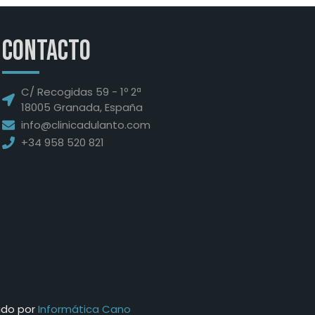
Contacto
C/ Recogidas 59 - 1º 2ª
18005 Granada, España
info@clinicadulanto.com
+34 958 520 821
nado por
Informática Cano