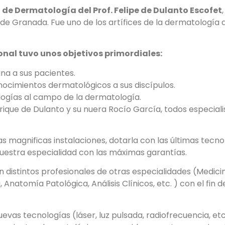
a de Dermatología del Prof. Felipe de Dulanto Escofet
 de Granada. Fue uno de los artífices de la dermatología 
ional tuvo unos objetivos primordiales:
ana a sus pacientes.
nocimientos dermatológicos a sus discípulos.
logías al campo de la dermatología.
nrique de Dulanto y su nuera Rocío García, todos especia
nas magnificas instalaciones, dotarla con las últimas tec
nuestra especialidad con las máximas garantías.
distintos profesionales de otras especialidades (Medicin
a, Anatomía Patológica, Análisis Clínicos, etc. ) con el fin 
nuevas tecnologías (láser, luz pulsada, radiofrecuencia, e